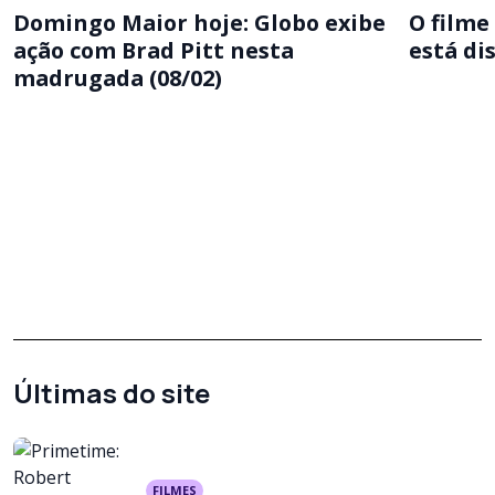
Domingo Maior hoje: Globo exibe
O filme
ação com Brad Pitt nesta
está di
madrugada (08/02)
Últimas do site
FILMES