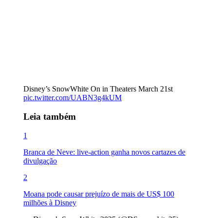
Disney’s SnowWhite On in Theaters March 21st
pic.twitter.com/UABN3g4kUM
Leia também
1
Branca de Neve: live-action ganha novos cartazes de
divulgação
2
Moana pode causar prejuízo de mais de US$ 100
milhões à Disney