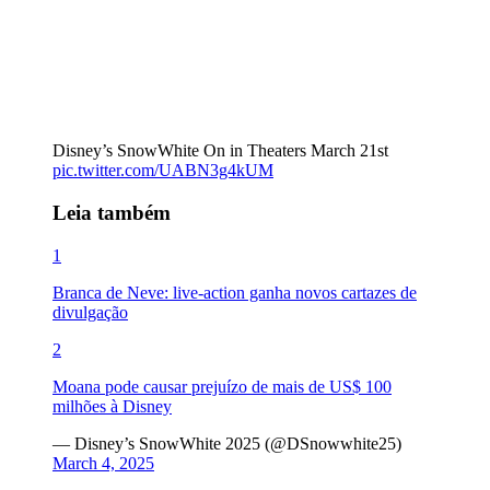
Disney’s SnowWhite On in Theaters March 21st
pic.twitter.com/UABN3g4kUM
Leia também
1
Branca de Neve: live-action ganha novos cartazes de
divulgação
2
Moana pode causar prejuízo de mais de US$ 100
milhões à Disney
— Disney’s SnowWhite 2025 (@DSnowwhite25)
March 4, 2025