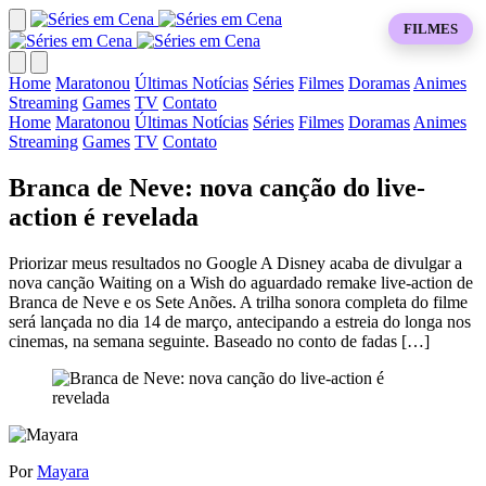
FILMES
Home
Maratonou
Últimas Notícias
Séries
Filmes
Doramas
Animes
Streaming
Games
TV
Contato
Home
Maratonou
Últimas Notícias
Séries
Filmes
Doramas
Animes
Streaming
Games
TV
Contato
Branca de Neve: nova canção do live-
action é revelada
Priorizar meus resultados no Google A Disney acaba de divulgar a
nova canção Waiting on a Wish do aguardado remake live-action de
Branca de Neve e os Sete Anões. A trilha sonora completa do filme
será lançada no dia 14 de março, antecipando a estreia do longa nos
cinemas, na semana seguinte. Baseado no conto de fadas […]
Por
Mayara