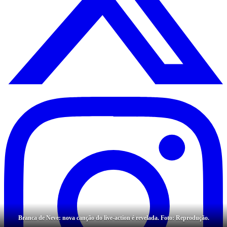
Branca de Neve: nova canção do live-action é revelada. Foto: Reprodução.