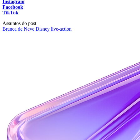
Instagram
Facebook
TikTok
Assuntos do post
Branca de Neve
Disney
live-action