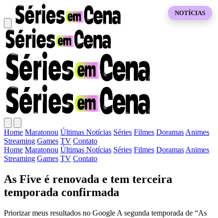
NOTÍCIAS
Home
Maratonou
Últimas Notícias
Séries
Filmes
Doramas
Animes
Streaming
Games
TV
Contato
Home
Maratonou
Últimas Notícias
Séries
Filmes
Doramas
Animes
Streaming
Games
TV
Contato
As Five é renovada e tem terceira
temporada confirmada
Priorizar meus resultados no Google A segunda temporada de “As