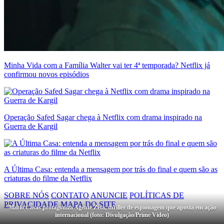
Minha Vida com a Família Walter vai ter 4ª temporada? Netflix já
confirmou novos episódios
Operação Safed Sagar chega à Netflix com drama inspirado na
Guerra de Kargil
A Última Casa: entenda a mensagem por trás do final e quem são as
criaturas do filme da Netflix
SOBRE NÓS
CONTATO
ANUNCIE
POLÍTICAS DE
PRIVACIDADE
MAPA DO SITE
Mario Casas protagoniza Agente Zeta, thriller de espionagem que aposta em ação
internacional (foto: Divulgação/Prime Video)