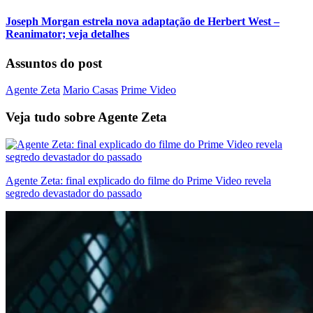
Joseph Morgan estrela nova adaptação de Herbert West –
Reanimator; veja detalhes
Assuntos do post
Agente Zeta
Mario Casas
Prime Video
Veja tudo sobre
Agente Zeta
Agente Zeta: final explicado do filme do Prime Video revela
segredo devastador do passado