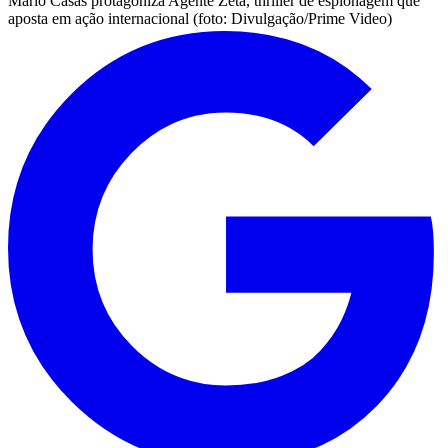
Mario Casas protagoniza Agente Zeta, thriller de espionagem que
aposta em ação internacional (foto: Divulgação/Prime Video)