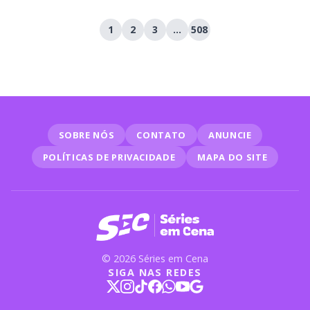
1
2
3
…
508
SOBRE NÓS
CONTATO
ANUNCIE
POLÍTICAS DE PRIVACIDADE
MAPA DO SITE
© 2026 Séries em Cena
SIGA NAS REDES