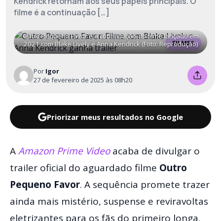
Kendrick retornam aos seus papéis principais. O
filme é a continuação […]
Outro Pequeno Favor é a continuação do filme lançado em
FILMES
2021 com Blake Lively e Anna Kendrick (Foto: Reprodução)
Por
Igor
27 de fevereiro de 2025 às 08h20
Priorizar meus resultados no Google
A
Amazon Prime Video
acaba de divulgar o
trailer oficial do aguardado filme
Outro
Pequeno Favor
. A sequência promete trazer
ainda mais mistério, suspense e reviravoltas
eletrizantes para os fãs do primeiro longa.