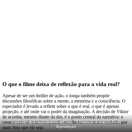
O que o filme deixa de reflexão para a vida real?
Apesar de ser um thriller de ação, o longa também propõe
discussões filosóficas sobre a mente, a memória e a consciência. O
espectador é levado a refletir sobre o que é real, o que é apenas
projeção, e até onde vai o poder da imaginação. A decisão de Viktor
de acordar, mesmo diante da dor, é o ponto central da narrativa: o
crescimento só acontece quando escolhemos encarar a verdade, por
Entenda o final surpreendente de Coma – A Dimensão do Futuro (Foto:
Reprodução)
mais dura que ela seja.