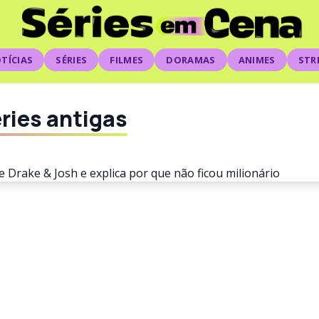
TÍCIAS
SÉRIES
FILMES
DORAMAS
ANIMES
STR
ries antigas
 expõe salário de Drake & 
or que não ficou milionári