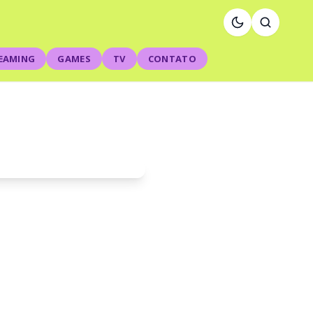
EAMING
GAMES
TV
CONTATO
Josh e
o