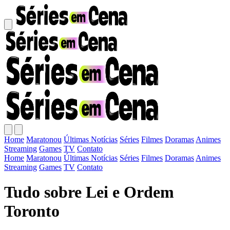
Home
Maratonou
Últimas Notícias
Séries
Filmes
Doramas
Animes
Streaming
Games
TV
Contato
Home
Maratonou
Últimas Notícias
Séries
Filmes
Doramas
Animes
Streaming
Games
TV
Contato
Tudo sobre Lei e Ordem
Toronto