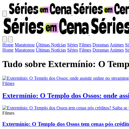
Home
Maratonou
Últimas Notícias
Séries
Filmes
Doramas
Animes
S
Home
Maratonou
Últimas Notícias
Séries
Filmes
Doramas
Animes
S
Tudo sobre Extermínio: O Temp
Filmes
Extermínio: O Templo dos Ossos: onde assi
Filmes
Extermínio: O Templo dos Ossos tem cenas pós créditos