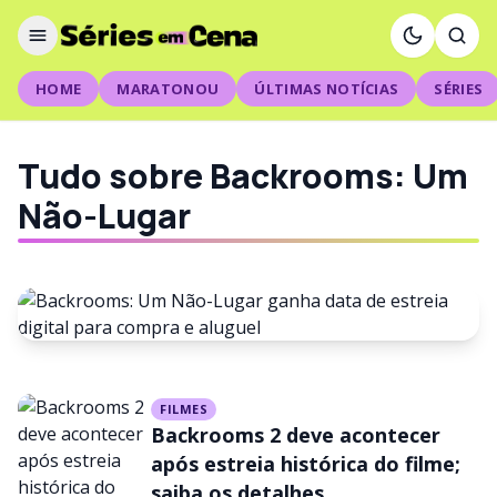
HOME
MARATONOU
ÚLTIMAS NOTÍCIAS
SÉRIES
Tudo sobre Backrooms: Um
Não-Lugar
FILMES
FILMES
Backrooms: Um Não-Lugar
Backrooms 2 deve acontecer
ganha data de estreia digital
após estreia histórica do filme;
saiba os detalhes