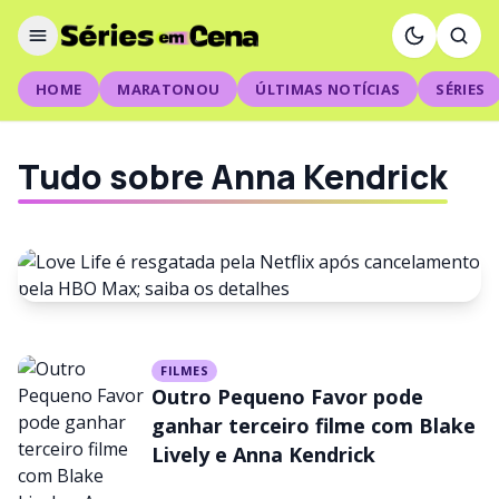
HOME
MARATONOU
ÚLTIMAS NOTÍCIAS
SÉRIES
Tudo sobre Anna Kendrick
NOTÍCIAS
FILMES
Love Life é resgatada pela
Outro Pequeno Favor pode
Netflix após cancelamento
ganhar terceiro filme com Blake
Lively e Anna Kendrick
pela HBO Max; saiba os