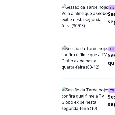
FI
Se
se
FI
Se
qu
TV
Se
se