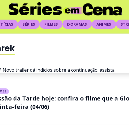
TÍCIAS
SÉRIES
FILMES
DORAMAS
ANIMES
STR
hrek
LMES
ssão da Tarde hoje: confira o filme que a Gl
erar de Shrek 5? Novo trai
inta-feira (04/06)
sobre a continuação; assis