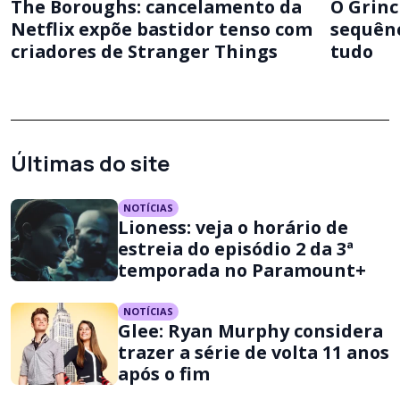
The Boroughs: cancelamento da
O Grinc
Netflix expõe bastidor tenso com
sequênc
criadores de Stranger Things
tudo
Últimas do site
NOTÍCIAS
Lioness: veja o horário de
estreia do episódio 2 da 3ª
temporada no Paramount+
NOTÍCIAS
Glee: Ryan Murphy considera
trazer a série de volta 11 anos
após o fim