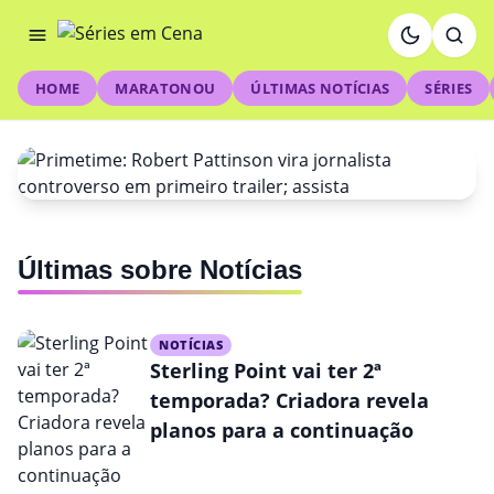
HOME
MARATONOU
ÚLTIMAS NOTÍCIAS
SÉRIES
NOTÍCIAS
Últimas sobre Notícias
Primetime: Robert Pattinson
vira jornalista controverso em
NOTÍCIAS
primeiro trailer; assista
Sterling Point vai ter 2ª
temporada? Criadora revela
planos para a continuação