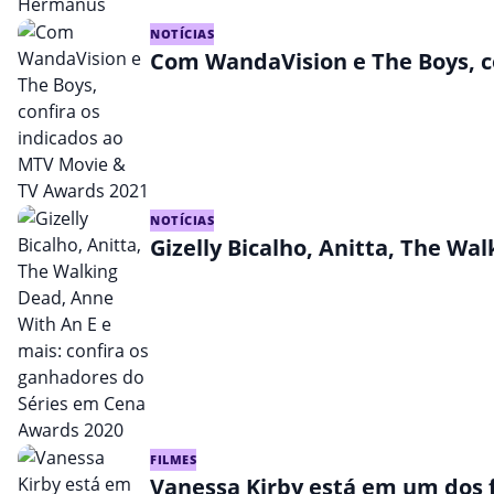
NOTÍCIAS
Com WandaVision e The Boys, c
NOTÍCIAS
Gizelly Bicalho, Anitta, The W
FILMES
Vanessa Kirby está em um dos f