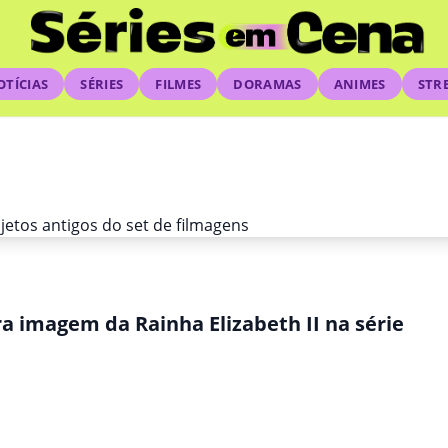
OTÍCIAS
SÉRIES
FILMES
DORAMAS
ANIMES
STR
a imagem da Rainha Elizabeth II na série
de US$ 200.000 em objetos antigos do 